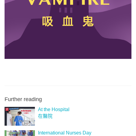
Further reading
At the Hospital
在醫院
International Nurses Day