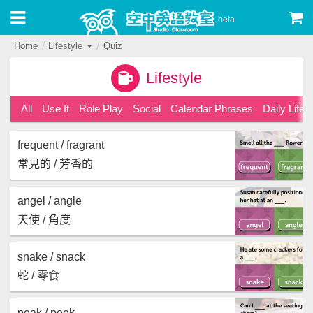
beta
Home
Lifestyle
Quiz
Lifestyle
All
Use It
Role Play
Social
Calendar Phrases
Daily Life
frequent / fragrant
常見的 / 芳香的
angel / angle
天使 / 角度
snake / snack
蛇 / 零食
peak / peek